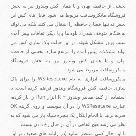
بخشی از حافظه نهان و یا همان کش ویندوز نیز به بخش
فروشگاه مایکروسافت مربوط می شود. فایل های کش این
بخش نه تنها فضای حافظه را اشغال می کنند بلکه می تواند
به هنگام متوقف شدن دانلود ها و یا دیگر اتفاقات پیش آمده
سبب بروز مشکل شوند. در این حالت پاک سازی کش می
تواند مشکلات پیش آمده را مرتفع سازد. بخشی از حافظه
نهان و یا همان کش ویندوز نیز به بخش فروشگاه
مایکروسافت مربوط می شود.
مایکروسافت ابزاری به نام WSReset.exe را برای پاک
سازی حافظه کش فروشگاه ویندوز فراهم کرده است. با
استفاده از کلید میانبر ویندوز + R ابزار Run را باز کرده،
عبارت WSReset.exe
را در آن بنویسید و روی گزینه OK
ضربه بزنید. با انجام اینکار یک پنجره سیاه باز می شود که به
نظر می رسد هیچ اتفاقی در آن در حال رخ دادن نیست.
با این حال کمی منتظر بمانید (در رایانه های ضعیف تر این