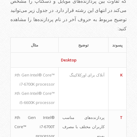
که تفاوت بین پردازنده‌های موبایل و دسکتاپ را مشخص
می‌کند در انتهای این رشته قرار دارد. در جدول زیر می‌توانید
توضیح مربوط به حروف آخر در نام پردازنده‌ها را مشاهده
کنید:
پسوند
توضیح
مثال
Desktop
K
آنلاک برای اورکلاکینگ
۶th Gen Intel® Core™
i7-6700K processor
۶th Gen Intel® Core™
i5-6600K processor
T
پردازنده‌های مناسب
۶th Gen Intel®
کاربران مختلف با مصرف
Core™ i7-6700T
بهینه
processor