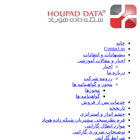
خانه
Contact us
پیشنهادات و انتقادات
اخبار و مقالات آموزشی
اخبار
درباره ما
رزومه شرکت
مجوز و گواهینامه ها
مجوزها
گواهینامه ها
خدمات پس از فروش
تاریخچه
چشم انداز و استراتژی
فرم نظرسنجی مشتریان شبکه داده هوپاد
موارد ابطال گارانتی
توضیحات ضروری گارانتی
شرایط گارانتی